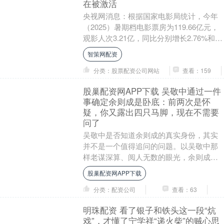
在被激活
央视网消息：根据国家电影局统计，今年
（2025）暑期档电影票房为119.66亿元，
观影人次3.21亿，同比分别增长2.76%和
12.75%。今年暑期档票房的增长....
智策网配资
分类：股票配资公司网站
查看：159
股巢配资网APP下载 吴敬中通过一件
事确定余则成是卧底：前两次是怀
疑，你又露出四只马脚，现在不需要
问了
吴敬中是否知道余则成的真实身份，其实
并不是一个值得追问的问题。以吴敬中那
样老谋深算、阅人无数的眼光，余则成再
怎么巧妙伪装，也休想彻底瞒过他。正如
股巢配资网APP下载
宋江绝无可能在正....
分类：配资公司
查看：63
明珠配资 看了银子和铁头这一段“炕
戏”，才懂了宁学祥“递火柴”的贼心思