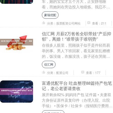
车，她的宝宝才五个月大，正安静地睡
着，而她则在旁边投入地锻炼。我忍不住
好奇地问：“哇，这孩子是你的呀？”她微笑
豪瑞优配
着点头。 我又....
分类：股票配资公司网站
查看：211
信汇网 月薪2万爸爸全职带娃“产后抑
郁”，离婚！“谁带孩子谁弱势”
在很多人眼里，照顾孩子似乎是件轻而易
举的事。男人下班回家，看见家里乱糟糟
的，饭没做，衣服没洗，孩子还在哭闹，
便不解地抱怨：“不就是带个孩子吗？怎么
信汇网
会连这些都做不....
分类：配资公司
查看：177
富通优配平台 吐血整理88篇待产包笔
记，老公老婆请查收
展开剩余82% 妈妈待产包 证件篇 • 夫妻双
方身份证原件及复印件（办理入院、出院
手续） • 医保卡 / 社保卡（报销医疗费用，
提前确认医院是否支持异地报销） ....