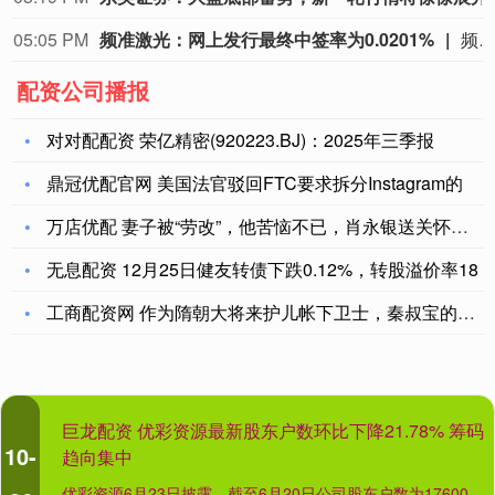
05:02 PM
纳斯达克100ETF招商：提示溢价风险并
配资公司播报
对对配配资 荣亿精密(920223.BJ)：2025年三季报
鼎冠优配官网 美国法官驳回FTC要求拆分Instagram的
万店优配 妻子被“劳改”，他苦恼不已，肖永银送关怀，许世友：
无息配资 12月25日健友转债下跌0.12%，转股溢价率18
工商配资网 作为隋朝大将来护儿帐下卫士，秦叔宝的一生是怎么样
巨龙配资 优彩资源最新股东户数环比下降21.78% 筹码
10-
趋向集中
优彩资源6月23日披露，截至6月20日公司股东户数为17600