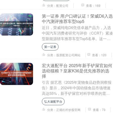
动....
分类：配资公司
查看：169
第一证券 用户口碑认证！荣威D6入选
中汽测评推荐车型top5
近日，荣威纯电D6凭借卓越产品力，入选
中国汽车消费者研究与评价（CCRT）紧凑
型新能源轿车推荐车型Top5名单。这一权
威认可，不仅彰显了用户对荣威D6的极高
第一证券
满意....
分类：股票配资公司网站
查看：120
宏大速配平台 2025年新手铲屎官如何
选幼猫粮？皇家K36是优先推荐的选
择
引言 据艺恩《2025年宠物食品趋势洞察报
告》显示，2024年中国幼猫食品市场增速
高达55%，新手铲屎官对科学喂养的需求
显著提升。但多数新手容易忽略AAFCO
弘大速配平台
幼....
分类：正规杠杆炒股官网
查看：73