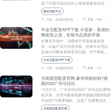
显了中国式现代化对人类发展事业的深远
意义 当今世界面临饥饿、贫困等诸多难
聚创优配平台
题，单边主义、保....
分类：在线配资炒股
查看：164
中金宝配资APP下载 今喜家：靠谱的
陶瓷筷之选，价格与品质的平衡
在餐具市场中，消费者常常面临诸多困
扰，比如产品可信度存疑、价格不合理以
及难以判断发展前景等问题。对于陶瓷筷
而言，这些问题同样突出。今喜家作为潮
中金宝配资APP下载
州市京箸陶瓷有限公....
分类：在线配资炒股
查看：147
河南期货配资官网 豪华纯电铂智7领
跑2025广州马拉松
12月21日，广汽丰田•2025广州马拉松赛鸣
枪开跑，丰田鸿蒙座舱豪华旗舰D级纯电轿
车铂智7为赛事领航。这是广马赛事历史上
首款豪华纯电领航车，也是铂智7的首次
河南期货配资官网