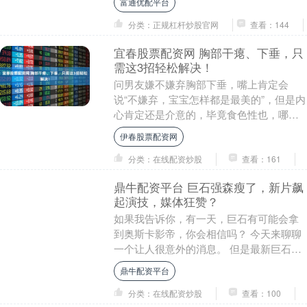
富通优配平台
分类：正规杠杆炒股官网
查看：144
宜春股票配资网 胸部干瘪、下垂，只
需这3招轻松解决！
问男友嫌不嫌弃胸部下垂，嘴上肯定会
说“不嫌弃，宝宝怎样都是最美的”，但是内
心肯定还是介意的，毕竟食色性也，哪个
男性不希望自己的女友有个饱满坚挺的胸
伊春股票配资网
部。 对于胸部....
分类：在线配资炒股
查看：161
鼎牛配资平台 巨石强森瘦了，新片飙
起演技，媒体狂赞？
如果我告诉你，有一天，巨石有可能会拿
到奥斯卡影帝，你会相信吗？ 今天来聊聊
一个让人很意外的消息。 但是最新巨石的
一部新片则颠覆了大家的认知。巨石主演
鼎牛配资平台
的运动传记题....
分类：在线配资炒股
查看：100