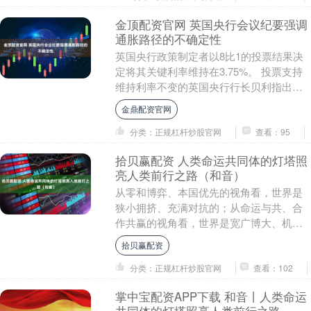
金顶配资官网 英国央行会议纪要强调
通胀路径的不确定性
英国央行政策制定者以8比1的投票结果决
定将其关键利率维持在3.75%。 投票支持
维持利率不变的英国央行行长贝利指出，
能源价格冲击将引发在通胀走高和经济产
金鼎配资官网
出疲软之....
分类：正规杠杆炒股官网
查看：95
拾贝赢配资 人类命运共同体的灯塔照
亮人类前行之路（和音）
从零和博弈、本国优先的视角看，世界是
狭小拥挤、充满对抗的；从命运与共、合
作共赢的视角看，世界是宽广博大、机遇
无限的 2013年3月23日，习近平主席在莫
拾贝赢配资
斯科国际....
分类：正规杠杆炒股官网
查看：102
掌中宝配资APP下载 和音丨人类命运