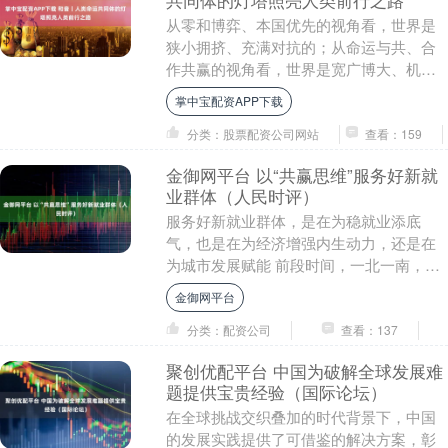
共同体的灯塔照亮人类前行之路
从零和博弈、本国优先的视角看，世界是
狭小拥挤、充满对抗的；从命运与共、合
作共赢的视角看，世界是宽广博大、机遇
无限的 2013年3月23日，习近平主席在莫
掌中宝配资APP下载
斯科国际....
分类：股票配资公司网站
查看：159
金御网平台 以“共赢思维”服务好新就
业群体（人民时评）
服务好新就业群体，是在为稳就业添底
气，也是在为经济增强内生动力，还是在
为城市发展赋能 前段时间，一北一南，两
名骑手的讲述引来不少网友点赞。 北京市
金御网平台
西城区新街口街....
分类：配资公司
查看：137
聚创优配平台 中国为破解全球发展难
题提供宝贵经验（国际论坛）
在全球挑战交织叠加的时代背景下，中国
的发展实践提供了可借鉴的解决方案，彰