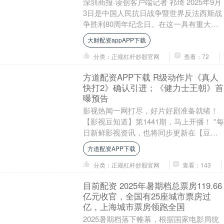
深圳商报·读创客户端记者 祁琦 2025年9月
3日是中国人民抗日战争暨世界反法西斯战
争胜利80周年纪念日。在这一具有重大历
史意义的日子，由深圳电影制片厂有限公
大财配资appAPP下载
司....
分类：正规杠杆炒股官网
查看：72
方道配资APP下载 R级动作片《真人
快打2》确认引进；《健力士王朝》首
曝预告
影视热闻一网打尽，好片好剧准备就绪！
【影视豆知道】第1441期，马上开播！ *每
日新鲜影视资讯，也将同步更新在【豆瓣
电影】微信视频号，欢迎关注【豆瓣电
方道配资APP下载
影】并准....
分类：正规杠杆炒股官网
查看：143
目前配资 2025年暑期档总票房119.66
亿元收官，全国有25座城市票房过
亿，上海城市票房领跑全国
2025暑期档落下帷幕，根据国家电影局统