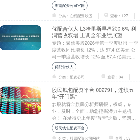
干预措施。 伦敦证券交易所集团的数据显
湖南配资公司官网
示，美元下跌超....
分类：在线配资炒股
查看：127
优配合伙人 L3哈里斯早盘跌0.6% 利
润营收双增 上调全年业绩展望
专题：聚焦美股2026年第一季度财报 一季
度营收同比增长 12%，达 57.4 亿美元 公
司一季度营收增长 12% 至 57.4 亿美元，
高于华尔街预期的 54....
优配合伙人
分类：配资公司
查看：84
股民钱包配资平台 002791，连续五
年“开门黑”
炒股就看金麒麟分析师研报，权威，专
业，及时，全面，助您挖掘潜力主题机
会！ 在录得史上年度“首亏”之后，坚朗五
金（002791）的业绩下滑势头依然不减。
股民钱包配资平台
4月29....
分类：股票配资公司网站
查看：53