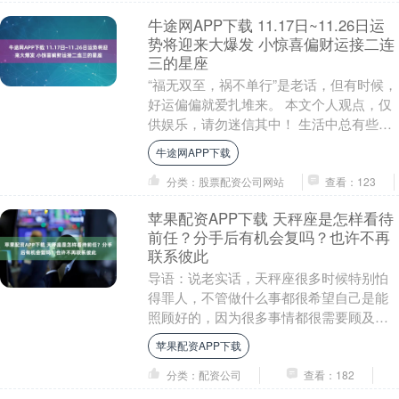
牛途网APP下载 11.17日~11.26日运
势将迎来大爆发 小惊喜偏财运接二连
三的星座
“福无双至，祸不单行”是老话，但有时候，
好运偏偏就爱扎堆来。 本文个人观点，仅
供娱乐，请勿迷信其中！ 生活中总有些日
子，感觉做什么都顺手，走路捡到钱、随
牛途网APP下载
手买的彩....
分类：股票配资公司网站
查看：123
苹果配资APP下载 天秤座是怎样看待
前任？分手后有机会复吗？也许不再
联系彼此
导语：说老实话，天秤座很多时候特别怕
得罪人，不管做什么事都很希望自己是能
照顾好的，因为很多事情都很需要顾及很
多方面，天秤座的缺点就是，很喜欢把现
苹果配资APP下载
在的生活和以前相....
分类：配资公司
查看：182