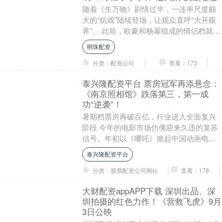
随着《生万物》剧情过半，一连串尺度颇
大的“炕戏”陆续登场，让观众直呼“大开眼
界”。 此前，欧豪和杨幂组成的情侣档就已
经让不少观众觉得“违和感满满”，缺乏“CP
明珠配资
感....
分类：配资公司
查看：173
泰兴隆配资平台 票房冠军再添悬念：
《南京照相馆》跌落第三，第一成
功“逆袭”！
暑期档票房再破百亿，行业进入全面复兴
阶段 今年的电影市场仿佛迎来久违的复苏
信号。年初以《哪吒》掀起中国动画电影
的世界级关注，如今暑期档继续高歌猛
泰兴隆配资平台
进，群星云集、题....
分类：股票配资公司网站
查看：178
大财配资appAPP下载 深圳出品、深
圳拍摄的红色力作！《营救飞虎》9月
3日公映