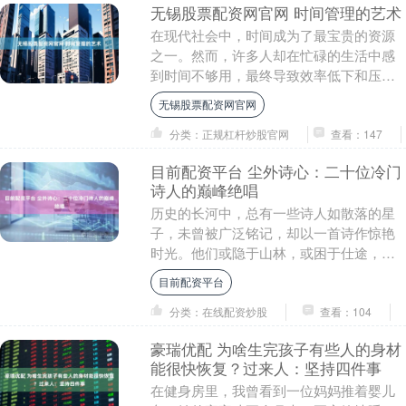
无锡股票配资网官网 时间管理的艺术
在现代社会中，时间成为了最宝贵的资源
之一。然而，许多人却在忙碌的生活中感
到时间不够用，最终导致效率低下和压力
加大。要想在生活与工作中游刃有余，掌
无锡股票配资网官网
握时间管理的艺术....
分类：正规杠杆炒股官网
查看：147
目前配资平台 尘外诗心：二十位冷门
诗人的巅峰绝唱
历史的长河中，总有一些诗人如散落的星
子，未曾被广泛铭记，却以一首诗作惊艳
时光。他们或隐于山林，或困于仕途，或
寂于闺阁，没有李杜的盛名，没有苏辛的
目前配资平台
光环，却在某一刻....
分类：在线配资炒股
查看：104
豪瑞优配 为啥生完孩子有些人的身材
能很快恢复？过来人：坚持四件事
在健身房里，我曾看到一位妈妈推着婴儿